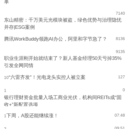
单
7
140
东山精密：千万美元光模块被盗，绿色优势与治理隐忧
并存|ESG案例
腾讯WorkBuddy领跑AI办公，阿里和字节急了？
8
136
9
135
职业生涯刚开始就结束了？新人基金经理50天亏掉35%
引发全网同情
“六雷齐发”！光电龙头实控人被立案
127
10
0
1
银行理财资金批量入场工商业光伏，机构间REITs成“固
收+”新配置选项
下周，A股还能继续涨！
07:48
1
09:51
2