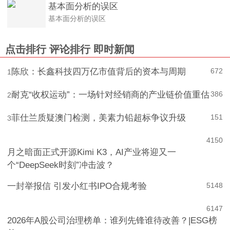
基本面分析的误区
基本面分析的误区
点击排行
评论排行
即时新闻
陈欣：长鑫科技四万亿市值背后的资本与周期
672
1
耐克“收权运动”：一场针对经销商的产业链价值重估
386
2
菲仕兰质疑澳门检测，美素力铅超标争议升级
151
3
4
150
月之暗面正式开源Kimi K3，AI产业将迎又一
个“DeepSeek时刻”冲击波？
一封举报信 引发小红书IPO合规考验
5
148
6
147
2026年A股公司治理榜单：谁列先锋谁待改善？|ESG榜