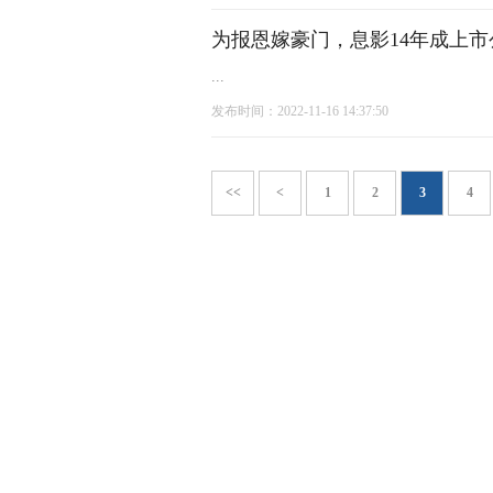
为报恩嫁豪门，息影14年成上
...
发布时间：2022-11-16 14:37:50
<<
<
1
2
3
4