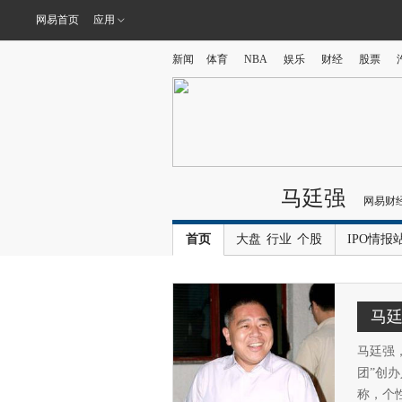
网易首页
应用
新闻
体育
NBA
娱乐
财经
股票
马廷强
网易财
首页
大盘
行业
个股
IPO情报
马
马廷强
团”创
称，个性