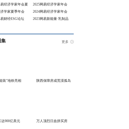
5网易经济学家年会夏
2025网易经济学家年会
4经济学家夏季年会
2024网易经济学家年会
坛
3网易财经ESG论坛
2023网易新能量·乳制品
行业峰会
图集
更多
能装"地铁亮相
陕西保障房成荒漠孤岛
达900亿美元
万人顶烈日血拼买房