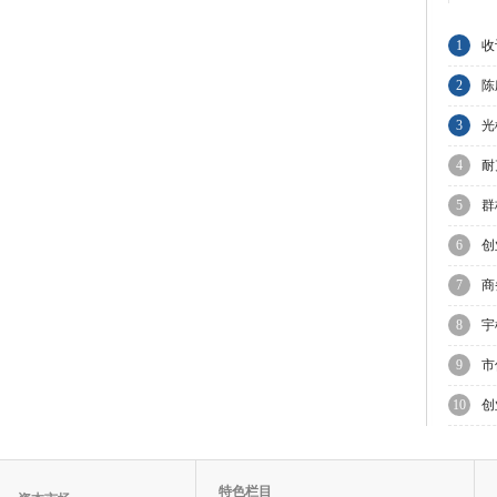
1
收
集
2
陈
与
3
光
球
4
耐
业
5
群
A
6
创
走
7
商
制
8
宇
上
9
市
上
10
创
特色栏目