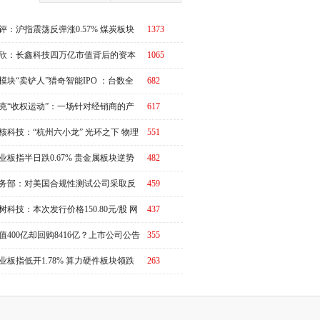
评：沪指震荡反弹涨0.57% 煤炭板块
1373
体走强
欣：长鑫科技四万亿市值背后的资本
1065
周期
模块“卖铲人”猎奇智能IPO ：台数全
682
第一，却在中际旭创的账上越陷越深
克“收权运动”：一场针对经销商的产
617
链价值重估
核科技：“杭州六小龙” 光环之下 物理
551
I故事有水分吗？
业板指半日跌0.67% 贵金属板块逆势
482
强
务部：对美国合规性测试公司采取反
459
措施
树科技：本次发行价格150.80元/股 网
437
申购日为8月10日
值400亿却回购8416亿？上市公司公告
355
演"万倍乌龙"
业板指低开1.78% 算力硬件板块领跌
263