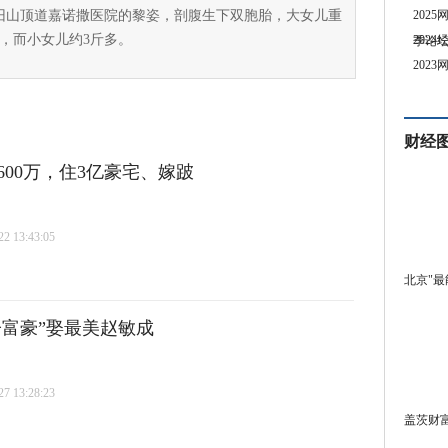
旧山顶道嘉诺撒医院的黎姿，剖腹生下双胞胎，大女儿重
202
多，而小女儿约3斤多。
202
季论
202
财经
600万，住3亿豪宅、嫁跛
 13:43:05
北京"最
子富豪”娶最美赵敏成
 13:28:23
盖茨财富