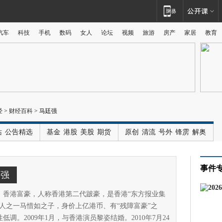
汽车
科技
手机
数码
女人
论坛
视频
旅游
房产
家居
教育
广告
经
>
财经百科
>
马廷强
站
公告精选
基金
港股
美股
期货
原创
清流
号外
锋雳
解奥
事件
廷强
，香港富豪，人称香港第二代跛豪，是香港“东方报业集
办人之一马惜如之子，身价上亿港币、有“残障富豪”之
低调。2009年1月，与香港演员黎姿结婚。2010年7月24