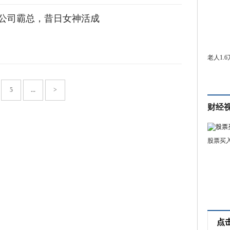
市公司霸总，昔日女神活成
老人1.
5
...
>
财经
股票买
点