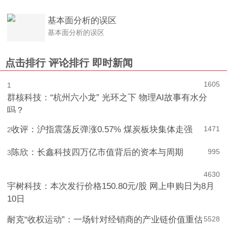
基本面分析的误区
基本面分析的误区
点击排行
评论排行
即时新闻
1605
1
群核科技：“杭州六小龙” 光环之下 物理AI故事有水分
吗？
收评：沪指震荡反弹涨0.57% 煤炭板块集体走强
1471
2
陈欣：长鑫科技四万亿市值背后的资本与周期
995
3
4
630
宇树科技：本次发行价格150.80元/股 网上申购日为8月
10日
耐克“收权运动”：一场针对经销商的产业链价值重估
5
528