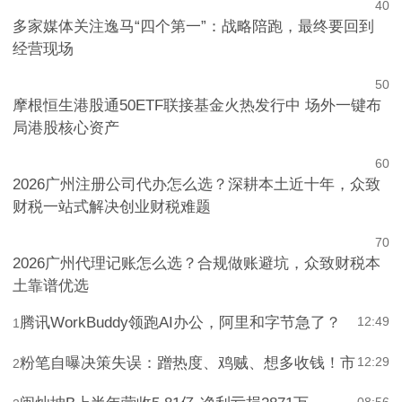
4
0
多家媒体关注逸马“四个第一”：战略陪跑，最终要回到
经营现场
5
0
摩根恒生港股通50ETF联接基金火热发行中 场外一键布
局港股核心资产
6
0
2026广州注册公司代办怎么选？深耕本土近十年，众致
财税一站式解决创业财税难题
7
0
2026广州代理记账怎么选？合规做账避坑，众致财税本
土靠谱优选
腾讯WorkBuddy领跑AI办公，阿里和字节急了？
12:49
1
粉笔自曝决策失误：蹭热度、鸡贼、想多收钱！市
12:29
2