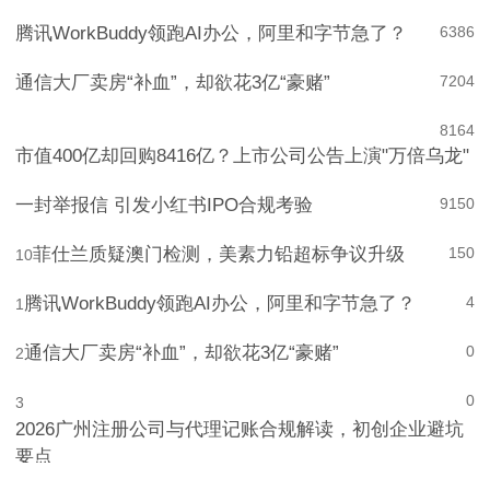
腾讯WorkBuddy领跑AI办公，阿里和字节急了？
6
386
通信大厂卖房“补血”，却欲花3亿“豪赌”
7
204
8
164
市值400亿却回购8416亿？上市公司公告上演"万倍乌龙"
一封举报信 引发小红书IPO合规考验
9
150
菲仕兰质疑澳门检测，美素力铅超标争议升级
150
10
腾讯WorkBuddy领跑AI办公，阿里和字节急了？
4
1
通信大厂卖房“补血”，却欲花3亿“豪赌”
0
2
0
3
2026广州注册公司与代理记账合规解读，初创企业避坑
要点