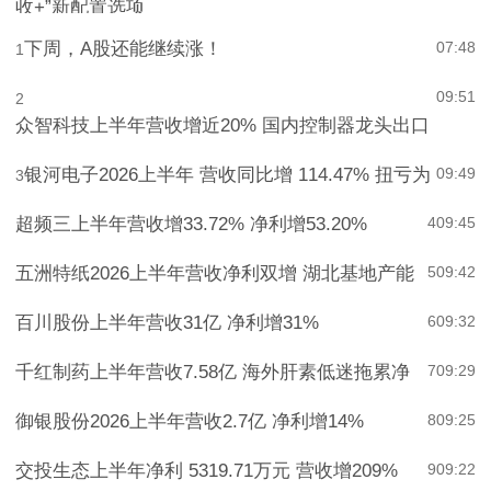
收+”新配置选项
下周，A股还能继续涨！
07:48
1
09:51
2
众智科技上半年营收增近20% 国内控制器龙头出口
银河电子2026上半年 营收同比增 114.47% 扭亏为
09:49
3
超频三上半年营收增33.72% 净利增53.20%
4
09:45
五洲特纸2026上半年营收净利双增 湖北基地产能
5
09:42
百川股份上半年营收31亿 净利增31%
6
09:32
千红制药上半年营收7.58亿 海外肝素低迷拖累净
7
09:29
御银股份2026上半年营收2.7亿 净利增14%
8
09:25
交投生态上半年净利 5319.71万元 营收增209%
9
09:22