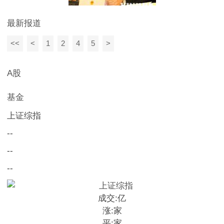
最新报道
<<
<
1
2
4
5
>
A股
基金
上证综指
--
--
--
成交:
亿
涨:
家
平:
家