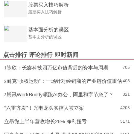
股票买入技巧解析
股票买入技巧解析
基本面分析的误区
基本面分析的误区
点击排行
评论排行
即时新闻
陈欣：长鑫科技四万亿市值背后的资本与周期
705
1
耐克“收权运动”：一场针对经销商的产业链价值重估
403
2
腾讯WorkBuddy领跑AI办公，阿里和字节急了？
321
3
“六雷齐发”！光电龙头实控人被立案
4
205
立昂微上半年营收增长26% 净利扭亏
5
171