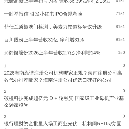
冠豪高新上半年扭亏为盈 营收36.39亿净利2.13亿
6
151
一封举报信 引发小红书IPO合规考验
7
151
菲仕兰质疑澳门检测，美素力铅超标争议升级
8
151
百川股份上半年营收31亿 净利增31%
9
151
御银股份2026上半年营收2.7亿 净利增14%
150
10
0
1
2026海南靠谱注册公司机构哪家正规？海南注册公司高
效代办推荐哪家？海南注册公司优选口碑好的公司
0
2
硕橙科技完成超亿元 D + 轮融资 国家级工业母机产业基
金独家投资
0
3
银行理财资金批量入场工商业光伏，机构间REITs成“固