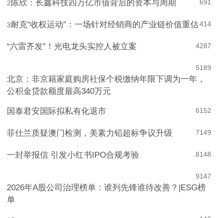
陈欣：长鑫科技四万亿市值背后的资本与周期
691
2
耐克“收权运动”：一场针对经销商的产业链价值重估
414
3
“六雷齐发”！光电龙头实控人被立案
4
287
5
189
北京：非京籍家庭购房社保个税缴纳年限下调为一年，
公积金贷款额度最高340万元
国泰君安国际拟私有化退市
6
152
菲仕兰质疑澳门检测，美素力铅超标争议升级
7
149
一封举报信 引发小红书IPO合规考验
8
148
9
147
2026年A股公司治理榜单：谁列先锋谁待改善？|ESG榜
单