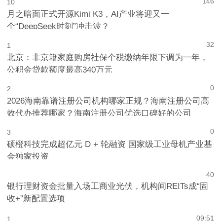
146
10
月之暗面正式开源Kimi K3，AI产业将迎又一
个“DeepSeek时刻”冲击波？
32
1
北京：非京籍家庭购房社保个税缴纳年限下调为一年，
公积金贷款额度最高340万元
0
2
2026海南靠谱注册公司机构哪家正规？海南注册公司高
效代办推荐哪家？海南注册公司优选口碑好的公司
0
3
硕橙科技完成超亿元 D + 轮融资 国家级工业母机产业基
金独家投资
4
0
银行理财资金批量入场工商业光伏，机构间REITs成“固
收+”新配置选项