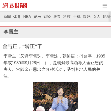
新闻
体育
NBA
娱乐
财经
股票
科技
手机
数码
女人
论坛
李雪主
金与正，“转正”了
李雪主（又译李雪珠、李雪洙，朝鲜语：리설주，1985
年或1989年9月28日－），是朝鲜最高领导人金正恩的
夫人。常随金正恩出席各种活动，受到各地人民的关
注。