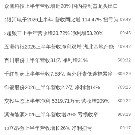
09:51
1
众智科技上半年营收增近20% 国内控制器龙头出口
银河电子2026上半年 营收同比增 114.47% 扭亏为
09:49
2
超频三上半年营收增33.72% 净利增53.20%
09:45
3
五洲特纸2026上半年营收净利双增 湖北基地产能
4
09:42
百川股份上半年营收31亿 净利增31%
5
09:32
千红制药上半年营收7.58亿 海外肝素低迷拖累净
6
09:29
御银股份2026上半年营收2.7亿 净利增14%
7
09:25
交投生态上半年净利 5319.71万元 营收增209%
8
09:22
滨海能源2026上半年营收增79% 亏损收窄
9
09:19
立昂微上半年营收增长26% 净利扭亏
09:17
10