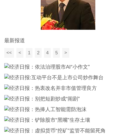
最新报道
<<
<
1
2
4
5
>