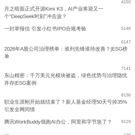
4
150
月之暗面正式开源Kimi K3，AI产业将迎又一
个“DeepSeek时刻”冲击波？
一封举报信 引发小红书IPO合规考验
5
148
6
147
2026年A股公司治理榜单：谁列先锋谁待改善？|ESG榜
单
7
141
东山精密：千万美元光模块被盗，绿色优势与治理隐忧
并存|ESG案例
8
136
职业生涯刚开始就结束了？新人基金经理50天亏掉35%
引发全网同情
腾讯WorkBuddy领跑AI办公，阿里和字节急了？
9
129