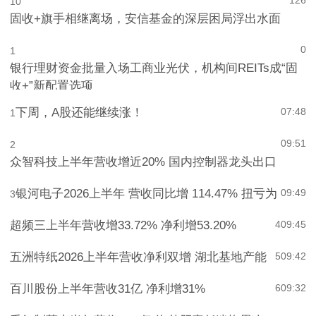
126
10
固收+旗手相继离场，安信基金的深层困局浮出水面
0
1
银行理财资金批量入场工商业光伏，机构间REITs成“固
收+”新配置选项
下周，A股还能继续涨！
07:48
1
09:51
2
众智科技上半年营收增近20% 国内控制器龙头出口
银河电子2026上半年 营收同比增 114.47% 扭亏为
09:49
3
超频三上半年营收增33.72% 净利增53.20%
4
09:45
五洲特纸2026上半年营收净利双增 湖北基地产能
5
09:42
百川股份上半年营收31亿 净利增31%
6
09:32