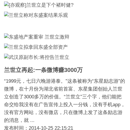
兰世立再起:一条微博赚3000万
“1999元，七日六晚游港泰。”这条被称为“东星励志游”的
微博，在十月份为湖北省前首富、东星集团创始人兰世
立创造了3000多万的价值。“兰世立”三个字，他们能把
命交给我没有在广告宣传上投入一分钱，没有手机app，
没有官方网站，没有微店，只在微博上发了这条励志游
的消息，就 ...
发布时间：2014-10-25 22:15:21