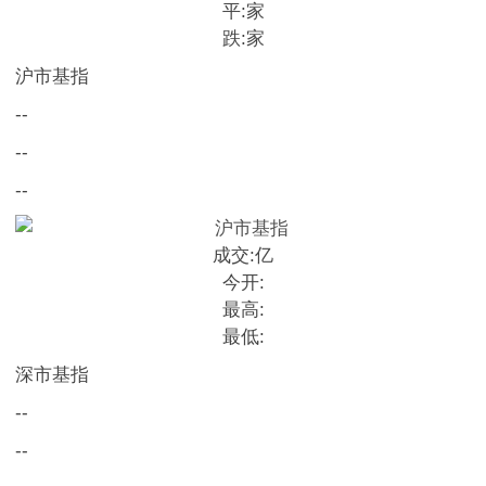
平:
家
跌:
家
沪市基指
--
--
--
成交:
亿
今开:
最高:
最低:
深市基指
--
--