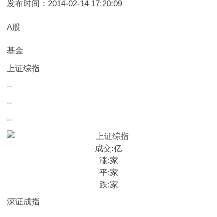
发布时间：2014-02-14 17:20:09
A股
基金
上证综指
--
--
--
成交:
亿
涨:
家
平:
家
跌:
家
深证成指