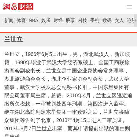
新闻
体育
NBA
娱乐
财经
股票
科技
手机
数码
女人
论坛
兰世立
兰世立，1966年6月5日出生，男，湖北武汉人，新加坡
籍，1990年毕业于武汉大学经济系硕士。全国工商联旅
游商会副秘书长，兰世立是中国企业家协会常务理事，
湖北旅游商会会长，湖北企业家协会副会长，武汉大学
董事，武汉大学校友总会副秘书长引，中国东星集团有
限公司董事局主席，总裁。2010年4月，兰世立因逃避追
缴所欠税款，一审被判处四年刑期，第四次进入监牢。
继在湖北高院判定东星集团一审败诉之后，兰世立将融
众集团等告到了北京，2013年4月15日进入二审质证。
2013年8月7日兰世立出狱，而其申请提前出狱的理由则
是病残。