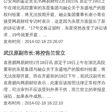
公安局的鉴定意见书网易财经2月18日讯 原定于19日上
午在湖北高院重审的东星集团与融众关于东盛地产的股
权纠纷案，将无法按期开庭。融众集团董事长谢小青在
接受网易财经专访时表示，这是因为东星方面提出了新
的诉讼请求。“17号交换证据时，东星突然改变了诉讼请
求，19号就要开庭， ...
发布时间：2014-02-18 23:26:07
武汉原副市长:将控告兰世立
袁善腊网易财经2月18日讯 原定于19日上午在湖北高院
重审的东星集团与融众关于东盛地产的股权纠纷案，将
无法按期开庭。而在开庭前的18日下午，前武汉副市长
袁善腊向网易财经表示，此案应该按照法律正常程序办
理，司法审判不应该受到外界干扰，而兰世立的举报是
诬陷，如果条件成熟， ...
发布时间：2014-02-18 18:22:10