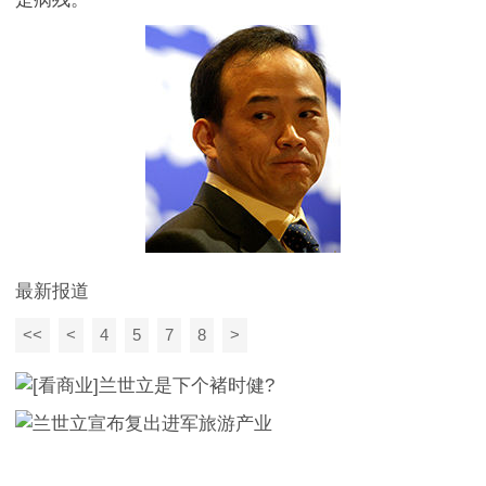
最新报道
<<
<
4
5
7
8
>