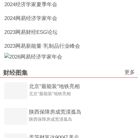
2024经济学家夏季年会
2024网易经济学家年会
2023网易财经ESG论坛
2023网易新能量·乳制品行业峰会
更多
财经图集
北京"最能装"地铁亮相
北京"最能装"地铁亮相
陕西保障房成荒漠孤岛
陕西保障房成荒漠孤岛