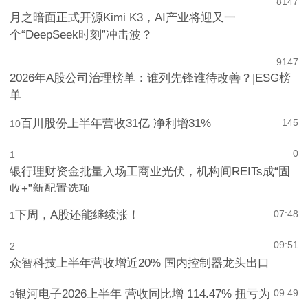
8
147
月之暗面正式开源Kimi K3，AI产业将迎又一
个“DeepSeek时刻”冲击波？
9
147
2026年A股公司治理榜单：谁列先锋谁待改善？|ESG榜
单
百川股份上半年营收31亿 净利增31%
145
10
0
1
银行理财资金批量入场工商业光伏，机构间REITs成“固
收+”新配置选项
下周，A股还能继续涨！
07:48
1
09:51
2
众智科技上半年营收增近20% 国内控制器龙头出口