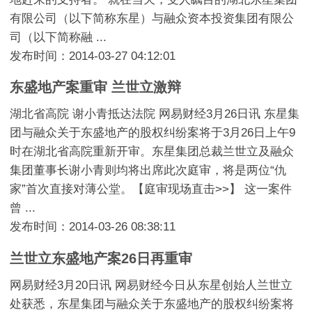
有限公司（以下简称东星）与融众资本投资集团有限公
司（以下简称融 ...
发布时间：2014-03-27 04:12:01
东盛地产案重审 兰世立激辩
湖北省高院 谢小青抵达法院 网易财经3月26日讯 东星集
团与融众关于东盛地产的股权纠纷案将于3月26日上午9
时在湖北省高院重新开审。东星集团总裁兰世立及融众
集团董事长谢小青则均将出席此次庭审，将是两位“仇
家”首次直接对薄公堂。【庭审现场直击>>】 这一案件
曾 ...
发布时间：2014-03-26 08:38:11
兰世立东盛地产案26日再重审
网易财经3月20日讯 网易财经今日从东星创始人兰世立
处获悉，东星集团与融众关于东盛地产的股权纠纷案将