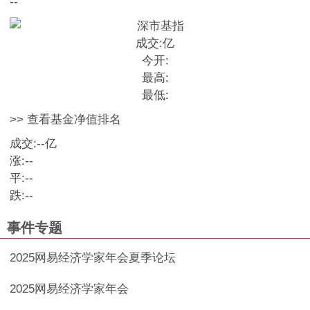
--
成交:
亿
今开:
最高:
最低:
>> 查看基金净值排名
成交:
--
亿
涨:
--
平:
--
跌:
--
事件专题
2025网易经济学家年会夏季论坛
2025网易经济学家年会