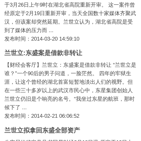
于3月26日上午9时在湖北省高院重新开审。 这一案件曾
经原定于2月19日重新开审，当天全国数十家媒体齐聚武
汉，但该案却突然延期。兰世立认为，湖北省高院是受
到了媒体的压力而 ...
发布时间：2014-03-20 14:59:10
兰世立:东盛案是借款非转让
【财经会客厅】兰世立：东盛案是借款非转让 “兰世立是
谁？”一个90后的男子问道，一脸茫然。 四年的牢狱生
涯，让这个曾经的湖北首富短暂地淡出人们的视野。但
在一些三十多岁以上的武汉市民心中，东星集团创始人
兰世立仍旧是个响亮的名号。“我坐过东星的航班，那时
候下了 ...
发布时间：2014-02-21 06:06:52
兰世立拟拿回东盛全部资产