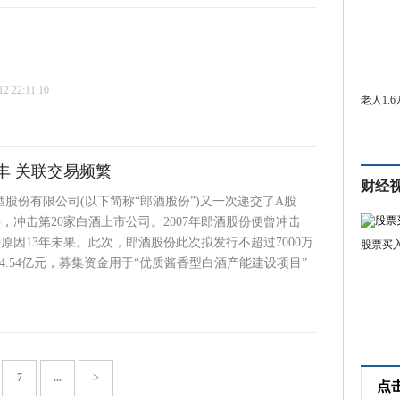
 22:11:10
老人1.
丰 关联交易频繁
财经
酒股份有限公司(以下简称“郎酒股份”)又一次递交了A股
料，冲击第20家白酒上市公司。2007年郎酒股份便曾冲击
种原因13年未果。此次，郎酒股份此次拟发行不超过7000万
股票买
4.54亿元，募集资金用于“优质酱香型白酒产能建设项目”
7
...
>
点