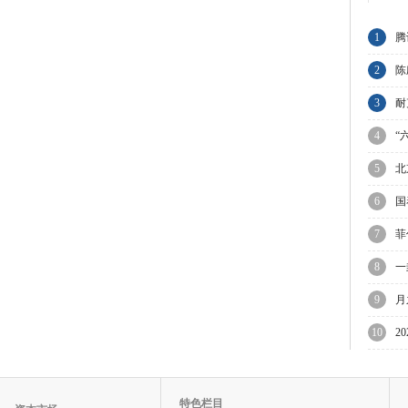
1
腾
节
2
陈
与
3
耐
业
4
“
5
北
限
6
国
万
7
菲
议
8
一
9
月
迎
10
2
待
特色栏目