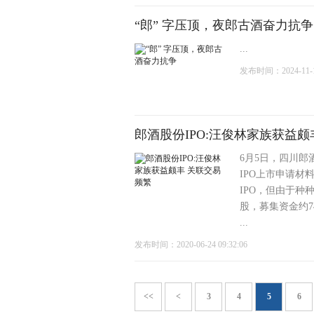
“郎” 字压顶，夜郎古酒奋力抗争
...
发布时间：2024-11-12
郎酒股份IPO:汪俊林家族获益颇
6月5日，四川郎
IPO上市申请材
IPO，但由于种
股，募集资金约7
...
发布时间：2020-06-24 09:32:06
<<
<
3
4
5
6