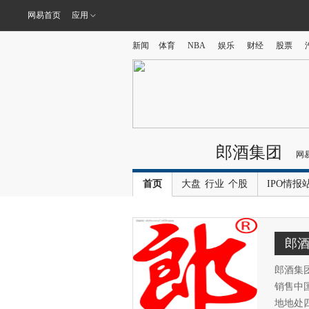
网易首页
应用
新闻
体育
NBA
娱乐
财经
股票
郎酒集团
网
首页
大盘
行业
个股
IPO情报
郎
郎酒集
销售中
地地处