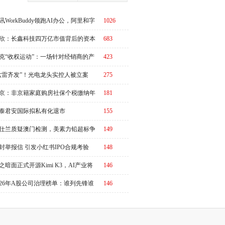
讯WorkBuddy领跑AI办公，阿里和字
1026
急了？
欣：长鑫科技四万亿市值背后的资本
683
周期
克“收权运动”：一场针对经销商的产
423
链价值重估
六雷齐发”！光电龙头实控人被立案
275
京：非京籍家庭购房社保个税缴纳年
181
下调为一年，公积金贷款额度最高340
泰君安国际拟私有化退市
155
元
仕兰质疑澳门检测，美素力铅超标争
149
升级
封举报信 引发小红书IPO合规考验
148
之暗面正式开源Kimi K3，AI产业将
146
又一个“DeepSeek时刻”冲击波？
026年A股公司治理榜单：谁列先锋谁
146
改善？|ESG榜单