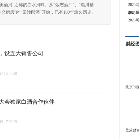
国美酒河”之称的赤水河畔。从“絮志酒厂”、“惠川糟
202
集义糟房”的“回沙郎酒”开始，已有100年悠久历史。
202
季论
202
财经
，设五大销售公司
 15:46:20
北京"最
理大会独家白酒合作伙伴
 17:02:29
盖茨财富