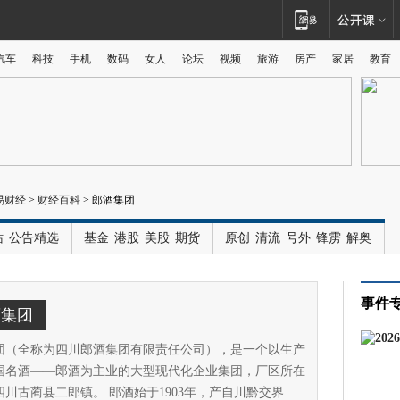
汽车
科技
手机
数码
女人
论坛
视频
旅游
房产
家居
教育
广告
易财经
>
财经百科
>
郎酒集团
站
公告精选
基金
港股
美股
期货
原创
清流
号外
锋雳
解奥
事件
酒集团
团（全称为四川郎酒集团有限责任公司），是一个以生产
国名酒——郎酒为主业的大型现代化企业集团，厂区所在
四川古蔺县二郎镇。 郎酒始于1903年，产自川黔交界