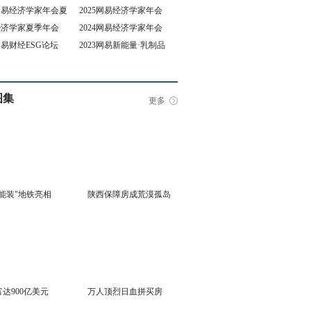
5网易经济学家年会夏
2025网易经济学家年会
4经济学家夏季年会
2024网易经济学家年会
坛
3网易财经ESG论坛
2023网易新能量·乳制品
行业峰会
图集
更多
能装"地铁亮相
陕西保障房成荒漠孤岛
达900亿美元
万人顶烈日血拼买房