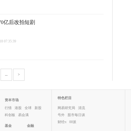
70亿后改拍短剧
 07:35:39
...
>
特色栏目
资本市场
行情
港股
全球
新股
网易研究局
清流
科创板
易会满
号外
股市每日谈
财经π
00派
基金
金融