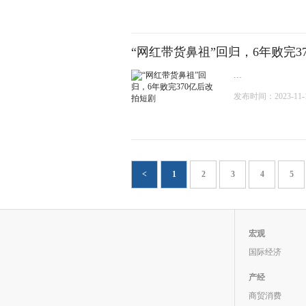
“网红带货鼻祖”回归，6年败完3
...
发布时间：2023-11-18
<
1
2
3
4
5
宏观
国际经济
产经
商贸消费