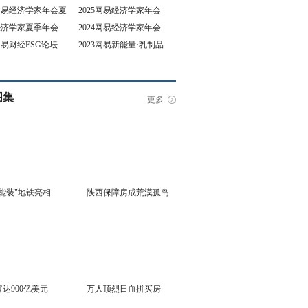
5网易经济学家年会夏
2025网易经济学家年会
4经济学家夏季年会
2024网易经济学家年会
坛
3网易财经ESG论坛
2023网易新能量·乳制品
行业峰会
图集
更多
能装"地铁亮相
陕西保障房成荒漠孤岛
达900亿美元
万人顶烈日血拼买房