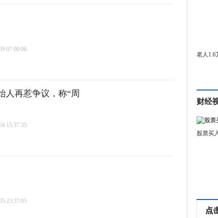
 07:00:06
老人1.
始人再惹争议，称“周
财经
 15:37:35
股票买
 23:37:05
点