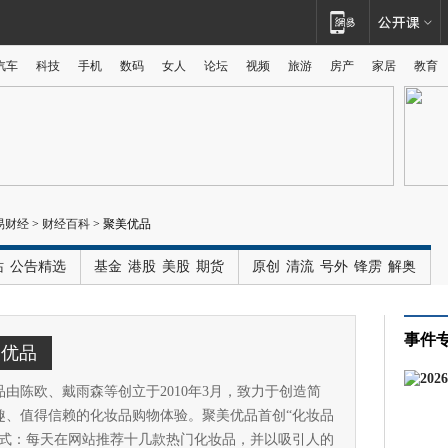
汽车
科技
手机
数码
女人
论坛
视频
旅游
房产
家居
教育
广告
易财经
>
财经百科
>
聚美优品
站
公告精选
基金
港股
美股
期货
原创
清流
号外
锋雳
解奥
事件
美优品
品由陈欧、戴雨森等创立于2010年3月，致力于创造简
趣、值得信赖的化妆品购物体验。聚美优品首创“化妆品
模式：每天在网站推荐十几款热门化妆品，并以吸引人的