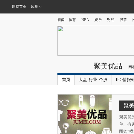
网易首页
应用
新闻
体育
NBA
娱乐
财经
股票
聚美优品
网
首页
大盘
行业
个股
IPO情报
聚
聚美优
单、有
团购”