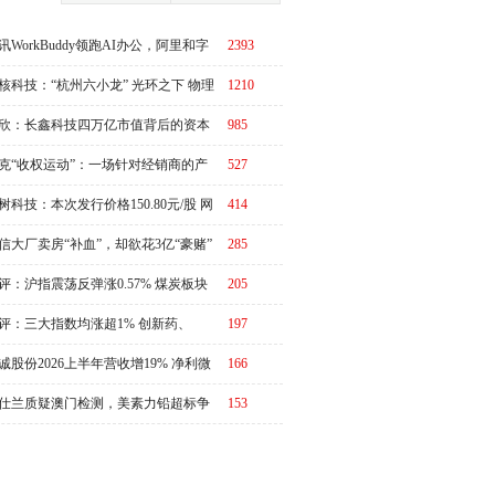
讯WorkBuddy领跑AI办公，阿里和字
2393
急了？
核科技：“杭州六小龙” 光环之下 物理
1210
I故事有水分吗？
欣：长鑫科技四万亿市值背后的资本
985
周期
克“收权运动”：一场针对经销商的产
527
链价值重估
树科技：本次发行价格150.80元/股 网
414
申购日为8月10日
信大厂卖房“补血”，却欲花3亿“豪赌”
285
评：沪指震荡反弹涨0.57% 煤炭板块
205
体走强
评：三大指数均涨超1% 创新药、
197
RO概念全线走强
诚股份2026上半年营收增19% 净利微
166
3%
仕兰质疑澳门检测，美素力铅超标争
153
升级