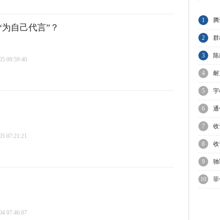
1
腾
“为自己代言”？
节
2
群
A
3
陈
 09:59:40
与
4
耐
业
5
宇
上
6
通
7
收
 07:21:21
集
8
收
C
9
驰
增
10
菲
议
 07:46:07