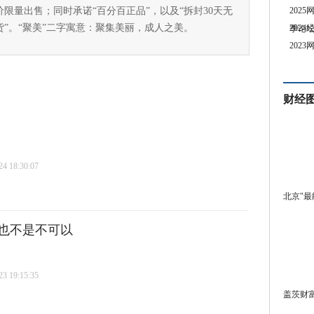
价限量出售；同时承诺“百分百正品”，以及“拆封30天无
202
货”。“聚美”二字寓意：聚集美丽，成人之美。
202
季论
202
财经
 18:30:07
北京"最
也不是不可以
 19:15:35
盖茨财富