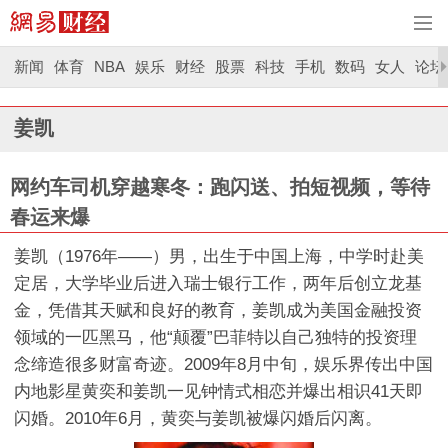
新闻
体育
NBA
娱乐
财经
股票
科技
手机
数码
女人
论坛
姜凯
网约车司机穿越寒冬：跑闪送、拍短视频，等待
春运来爆
姜凯（1976年——）男，出生于中国上海，中学时赴美
定居，大学毕业后进入瑞士银行工作，两年后创立龙基
金，凭借其天赋和良好的教育，姜凯成为美国金融投资
领域的一匹黑马，他“颠覆”巴菲特以自己独特的投资理
念缔造很多财富奇迹。2009年8月中旬，娱乐界传出中国
内地影星黄奕和姜凯一见钟情式相恋并爆出相识41天即
闪婚。2010年6月，黄奕与姜凯被爆闪婚后闪离。