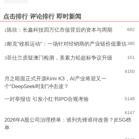
点击排行
评论排行
即时新闻
陈欣：长鑫科技四万亿市值背后的资本与周期
682
1
耐克“收权运动”：一场针对经销商的产业链价值重估
380
2
菲仕兰质疑澳门检测，美素力铅超标争议升级
151
3
4
150
月之暗面正式开源Kimi K3，AI产业将迎又一
个“DeepSeek时刻”冲击波？
一封举报信 引发小红书IPO合规考验
5
148
6
147
2026年A股公司治理榜单：谁列先锋谁待改善？|ESG榜
单