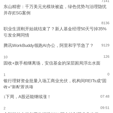
7
141
东山精密：千万美元光模块被盗，绿色优势与治理隐忧
并存|ESG案例
8
136
职业生涯刚开始就结束了？新人基金经理50天亏掉35%
引发全网同情
腾讯WorkBuddy领跑AI办公，阿里和字节急了？
9
129
126
10
固收+旗手相继离场，安信基金的深层困局浮出水面
0
1
银行理财资金批量入场工商业光伏，机构间REITs成“固
收+”新配置选项
下周，A股还能继续涨！
07:48
1
09:51
2