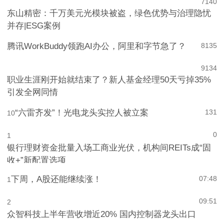
7
140
东山精密：千万美元光模块被盗，绿色优势与治理隐忧
并存|ESG案例
腾讯WorkBuddy领跑AI办公，阿里和字节急了？
8
135
9
134
职业生涯刚开始就结束了？新人基金经理50天亏掉35%
引发全网同情
“六雷齐发”！光电龙头实控人被立案
131
10
0
1
银行理财资金批量入场工商业光伏，机构间REITs成“固
收+”新配置选项
下周，A股还能继续涨！
07:48
1
09:51
2
众智科技上半年营收增近20% 国内控制器龙头出口