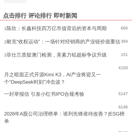
点击排行
评论排行
即时新闻
陈欣：长鑫科技四万亿市值背后的资本与周期
666
1
耐克“收权运动”：一场针对经销商的产业链价值重估
384
2
菲仕兰质疑澳门检测，美素力铅超标争议升级
151
3
4
150
月之暗面正式开源Kimi K3，AI产业将迎又一
个“DeepSeek时刻”冲击波？
一封举报信 引发小红书IPO合规考验
5
147
6
146
2026年A股公司治理榜单：谁列先锋谁待改善？|ESG榜
单