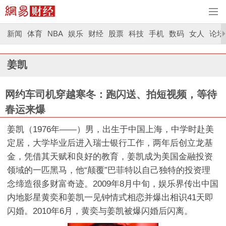
新闻
体育
NBA
娱乐
财经
股票
科技
手机
数码
女人
论坛
姜凯
网约车司机穿越寒冬：跑闪送、拍短视频，等待
春运来爆
姜凯（1976年——）男，出生于中国上海，中学时赴美
定居，大学毕业后进入瑞士银行工作，两年后创立龙基
金，凭借其天赋和良好的教育，姜凯成为美国金融投资
领域的一匹黑马，他“颠覆”巴菲特以自己独特的投资理
念缔造很多财富奇迹。2009年8月中旬，娱乐界传出中国
内地影星黄奕和姜凯一见钟情式相恋并爆出相识41天即
闪婚。2010年6月，黄奕与姜凯被爆闪婚后闪离。