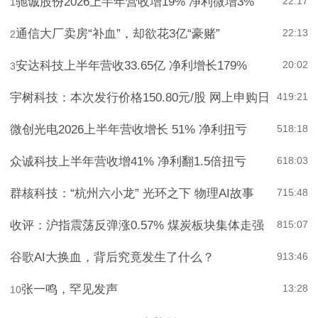
驰诚股份2026上半年营收增19% 净利微增3%
22:17
1
通信大厂卖房“补血”，却欲花3亿“豪赌”
22:13
2
安达科技上半年营收33.65亿 净利增长179%
20:02
3
宇树科技：本次发行价格150.80元/股 网上申购日
4
19:21
微创光电2026上半年营收增长 51% 净利扭亏
5
18:18
众诚科技上半年营收增41% 净利翻1.5倍扭亏
6
18:03
群核科技：“杭州六小龙” 光环之下 物理AI故事
7
15:48
收评：沪指震荡反弹涨0.57% 煤炭板块集体走强
8
15:07
谷歌AI大换血，背后究竟发生了什么？
9
13:46
张一鸣，罕见发声
13:28
10