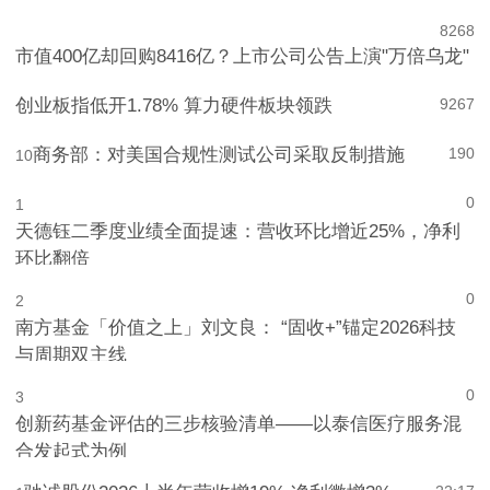
8
268
市值400亿却回购8416亿？上市公司公告上演"万倍乌龙"
创业板指低开1.78% 算力硬件板块领跌
9
267
商务部：对美国合规性测试公司采取反制措施
190
10
0
1
天德钰二季度业绩全面提速：营收环比增近25%，净利
环比翻倍
0
2
南方基金「价值之上」刘文良： “固收+”锚定2026科技
与周期双主线
0
3
创新药基金评估的三步核验清单——以泰信医疗服务混
合发起式为例