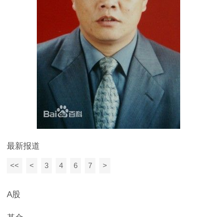
最新报道
<<
<
3
4
6
7
>
A股