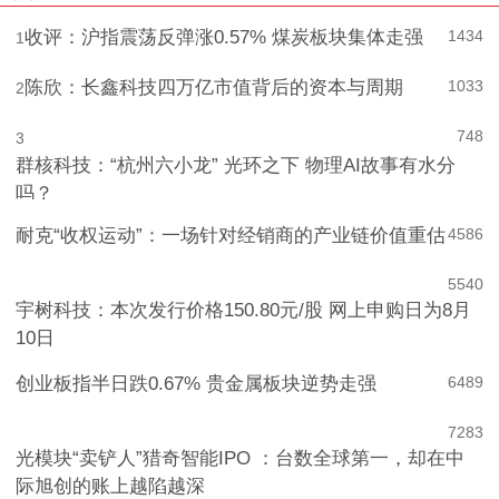
收评：沪指震荡反弹涨0.57% 煤炭板块集体走强
1434
1
陈欣：长鑫科技四万亿市值背后的资本与周期
1033
2
748
3
群核科技：“杭州六小龙” 光环之下 物理AI故事有水分
吗？
耐克“收权运动”：一场针对经销商的产业链价值重估
4
586
5
540
宇树科技：本次发行价格150.80元/股 网上申购日为8月
10日
创业板指半日跌0.67% 贵金属板块逆势走强
6
489
7
283
光模块“卖铲人”猎奇智能IPO ：台数全球第一，却在中
际旭创的账上越陷越深