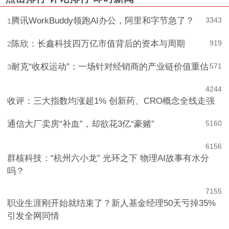
腾讯WorkBuddy领跑AI办公，阿里和字节急了？
3343
1
陈欣：长鑫科技四万亿市值背后的资本与周期
919
2
耐克“收权运动”：一场针对经销商的产业链价值重估
571
3
4
244
收评：三大指数均涨超1% 创新药、CRO概念全线走强
通信大厂卖房“补血”，却欲花3亿“豪赌”
5
160
6
156
群核科技：“杭州六小龙” 光环之下 物理AI故事有水分
吗？
7
155
职业生涯刚开始就结束了？新人基金经理50天亏掉35%
引发全网同情