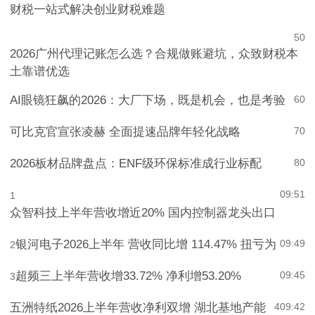
财税一站式解决创业财税难题
5
0
2026广州代理记账怎么选？合规做账避坑，众致财税本
土靠谱优选
AI眼镜狂飙的2026：大厂下场，既是机会，也是考验
6
0
可比克官宣张凌赫 全面提速品牌年轻化战略
7
0
2026板材品牌盘点：ENF级环保标准成行业标配
8
0
09:51
1
众智科技上半年营收增近20% 国内控制器龙头出口
银河电子2026上半年 营收同比增 114.47% 扭亏为
09:49
2
超频三上半年营收增33.72% 净利增53.20%
09:45
3
五洲特纸2026上半年营收净利双增 湖北基地产能
4
09:42