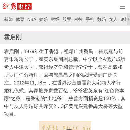
新闻
体育
NBA
娱乐
财经
股票
科技
手机
数码
女人
论坛
霍启刚
霍启刚，1979年生于香港，祖籍广州番禺，霍震霆与前
妻朱玲玲长子，霍英东集团副总裁。中学以全A优异成绩
考入牛津大学，获得经济学和管理学学士，曾在高盛和
所罗门任分析师。因与郭晶晶之间的恋情受到广泛关
注。2012年11月8日，在香港沙宣道霍家大宅两人举行
婚礼仪式。其家族身家数百亿，爷爷霍英东有“红色资本
家”之称，是香港的“土地爷”，慈善方面捐资超150亿，其
中与友人陈瑞球共斥资2．3亿美元兴建番禺大桥等大型
项目。