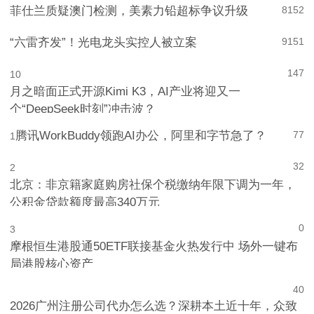
菲仕兰质疑澳门检测，美素力铅超标争议升级
8
152
“六雷齐发”！光电龙头实控人被立案
9
151
147
10
月之暗面正式开源Kimi K3，AI产业将迎又一
个“DeepSeek时刻”冲击波？
腾讯WorkBuddy领跑AI办公，阿里和字节急了？
77
1
32
2
北京：非京籍家庭购房社保个税缴纳年限下调为一年，
公积金贷款额度最高340万元
0
3
摩根恒生港股通50ETF联接基金火热发行中 场外一键布
局港股核心资产
4
0
2026广州注册公司代办怎么选？深耕本土近十年，众致