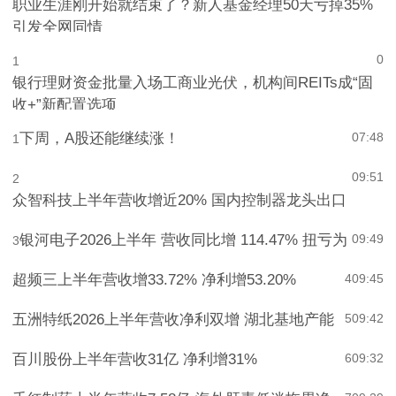
职业生涯刚开始就结束了？新人基金经理50天亏掉35%
引发全网同情
0
1
银行理财资金批量入场工商业光伏，机构间REITs成“固
收+”新配置选项
下周，A股还能继续涨！
07:48
1
09:51
2
众智科技上半年营收增近20% 国内控制器龙头出口
银河电子2026上半年 营收同比增 114.47% 扭亏为
09:49
3
超频三上半年营收增33.72% 净利增53.20%
4
09:45
五洲特纸2026上半年营收净利双增 湖北基地产能
5
09:42
百川股份上半年营收31亿 净利增31%
6
09:32