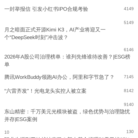
一封举报信 引发小红书IPO合规考验
4
149
5
149
月之暗面正式开源Kimi K3，AI产业将迎又一
个“DeepSeek时刻”冲击波？
6
146
2026年A股公司治理榜单：谁列先锋谁待改善？|ESG榜
单
腾讯WorkBuddy领跑AI办公，阿里和字节急了？
7
145
“六雷齐发”！光电龙头实控人被立案
8
142
9
140
东山精密：千万美元光模块被盗，绿色优势与治理隐忧
并存|ESG案例
130
10