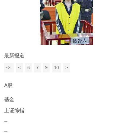
最新报道
<<
<
6
7
9
10
>
A股
基金
上证综指
--
--