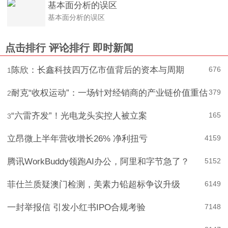
基本面分析的误区
基本面分析的误区
点击排行
评论排行
即时新闻
陈欣：长鑫科技四万亿市值背后的资本与周期
676
1
耐克“收权运动”：一场针对经销商的产业链价值重估
379
2
“六雷齐发”！光电龙头实控人被立案
165
3
立昂微上半年营收增长26% 净利扭亏
4
159
腾讯WorkBuddy领跑AI办公，阿里和字节急了？
5
152
菲仕兰质疑澳门检测，美素力铅超标争议升级
6
149
一封举报信 引发小红书IPO合规考验
7
148