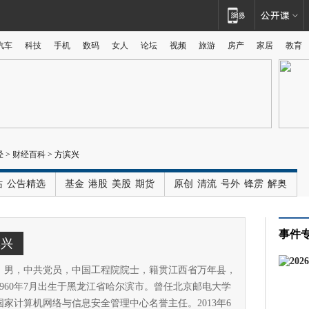
汽车
科技
手机
数码
女人
论坛
视频
旅游
房产
家居
教育
广告
经
>
财经百科
>
方滨兴
站
公告精选
基金
港股
美股
期货
原创
清流
号外
锋雳
解奥
事件
滨兴
，男，中共党员，中国工程院院士，籍贯江西省万年县，
1960年7月出生于黑龙江省哈尔滨市。曾任北京邮电大学
国家计算机网络与信息安全管理中心名誉主任。2013年6