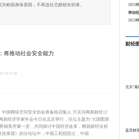
滨兴称因身体原因，不再连任北邮校长职务。
202
202
季论
202
财经
士：将推动社会安全能力
 14:27:20
北京"最
，中国网络空间安全协会筹备组召集人 方滨兴网易财经12
16年网易经济学家年会今日在北京举行，论坛主题为“大国图新
济界精英齐聚一堂，共同探讨中国经济改革，网易财经全程
盖茨财富
5科技展望》的分论坛中，中国工程院院士，中国 ...