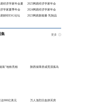
5网易经济学家年会夏
2025网易经济学家年会
4经济学家夏季年会
2024网易经济学家年会
坛
3网易财经ESG论坛
2023网易新能量·乳制品
行业峰会
图集
更多
能装"地铁亮相
陕西保障房成荒漠孤岛
达900亿美元
万人顶烈日血拼买房