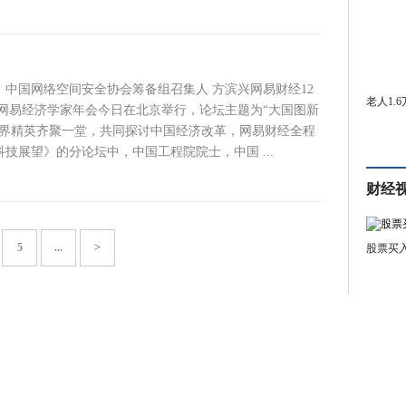
，中国网络空间安全协会筹备组召集人 方滨兴网易财经12
老人1.
16年网易经济学家年会今日在北京举行，论坛主题为“大国图新
济界精英齐聚一堂，共同探讨中国经济改革，网易财经全程
5科技展望》的分论坛中，中国工程院院士，中国 ...
财经
5
...
>
股票买
点