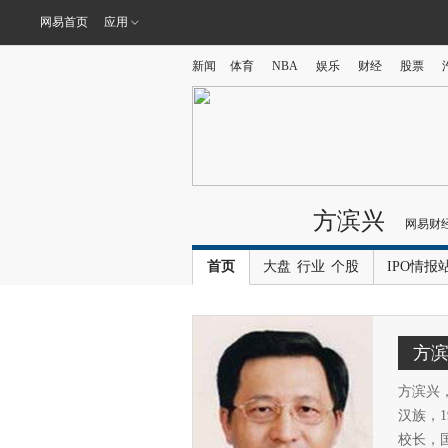
网易首页
应用
新闻
体育
NBA
娱乐
财经
股票
方滨兴
网易财
首页
大盘
行业
个股
IPO情报
方
方滨兴
汉族，
校长，