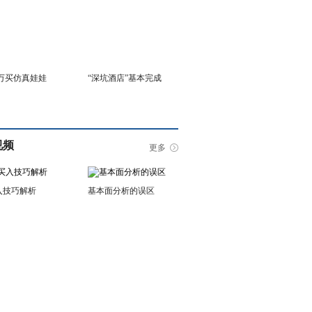
6万买仿真娃娃
“深坑酒店”基本完成
视频
更多
入技巧解析
基本面分析的误区
击排行
评论排行
即时新闻