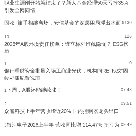
职业生涯刚开始就结束了？新人基金经理50天亏掉35%
引发全网同情
固收+旗手相继离场，安信基金的深层困局浮出水面
9
130
126
10
2026年A股环境责任榜单：谁立标杆谁藏隐忧？|ESG榜
单
0
1
银行理财资金批量入场工商业光伏，机构间REITs成“固
收+”新配置选项
下周，A股还能继续涨！
07:48
1
09:51
2
众智科技上半年营收增近20% 国内控制器龙头出口
银河电子2026上半年 营收同比增 114.47% 扭亏为
09:49
3