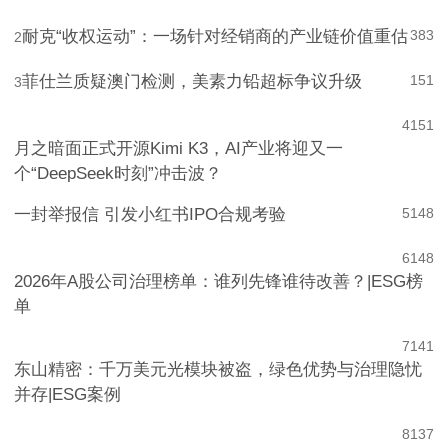
耐克“收权运动”：一场针对经销商的产业链价值重估
383
2
菲仕兰质疑澳门检测，美素力铅超标争议升级
151
3
4
151
月之暗面正式开源Kimi K3，AI产业将迎又一
个“DeepSeek时刻”冲击波？
一封举报信 引发小红书IPO合规考验
5
148
6
148
2026年A股公司治理榜单：谁列先锋谁待改善？|ESG榜
单
7
141
东山精密：千万美元光模块被盗，绿色优势与治理隐忧
并存|ESG案例
8
137