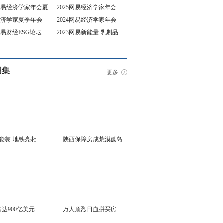
5网易经济学家年会夏
2025网易经济学家年会
4经济学家夏季年会
2024网易经济学家年会
坛
3网易财经ESG论坛
2023网易新能量·乳制品
行业峰会
图集
更多
能装"地铁亮相
陕西保障房成荒漠孤岛
达900亿美元
万人顶烈日血拼买房