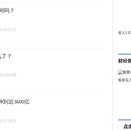
间吗？
 21:27:33
老人1.
么了？
财经
 18:04:09
股票买
到近3600亿
 17:34:32
点