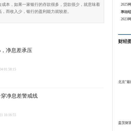
金成本，如果一家银行的存款很多，贷款很少，就意味着
202
高，而收入少，银行的盈利能力就较差。
202
季论
202
财经
%，净息差承压
 01:58:15
北京"最
击穿净息差警戒线
 16:16:55
盖茨财富