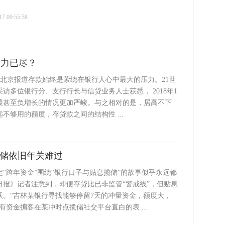
 09:55:58
潜力已尽？
 北京报道存款始终是萦绕在银行人心中最大的压力。21世
访多位银行分、支行行长与信贷业务人士获悉， 2018年1
缓甚至负增长的情况更加严峻。与之相对的是，居高不下
不够用的额度，存贷款之间的结构性 ...
揽储依旧年关难过
“跨年资金”围绕“银行口子与贴息揽储”的故事似乎永远都
日报》记者注意到，即便存贷比已非监管“警戒线”，但贴息
跃。“吉林某银行寻找能够停留7天的冲量资金，额度大，
有资金掮客在某冲时点揽储社交平台直白的表 ...