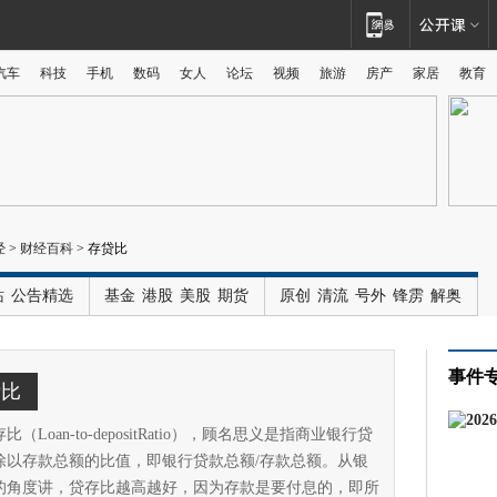
汽车
科技
手机
数码
女人
论坛
视频
旅游
房产
家居
教育
广告
经
>
财经百科
>
存贷比
站
公告精选
基金
港股
美股
期货
原创
清流
号外
锋雳
解奥
事件
贷比
（Loan-to-depositRatio），顾名思义是指商业银行贷
除以存款总额的比值，即银行贷款总额/存款总额。从银
的角度讲，贷存比越高越好，因为存款是要付息的，即所