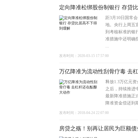
定向降准松绑股份制银行 存贷
距3月10日国
地。央行上周五宣
到考核标准的银行
准措施中还明确
...
发布时间：2020-03-15 17:57:00
万亿降准为流动性刮骨疗毒 去
释放1.3万亿元
之后，持续推进中
最新降准措施正
降准资金偿还到期
发布时间：2018-04-24 22:07:00
房贷之殇！别再让居民为巨额债