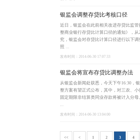
银监会调整存贷比考核口径
近日，银监会在此前相关改进存贷比监管
整商业银行存贷比计算口径的通知》，从2
究，银监会对存贷比计算口径进行以下调
照 ...
发布时间：2014-06-30 17:07:33
银监会将宣布存贷比调整办法
从银监会新闻处获悉，今天下午16:30
整方案有望正式公布，其中，对三农、小
固定期限非结算类同业存款将被计入分母
...
发布时间：2014-06-30 13:04:00
<<
<
1
2
3
4