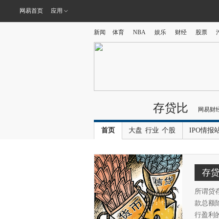
网易首页
应用
新闻
体育
NBA
娱乐
财经
股票
存贷比
网易财
首页
大盘
行业
个股
IPO情报
存
所谓贷存比
款总额
行盈利