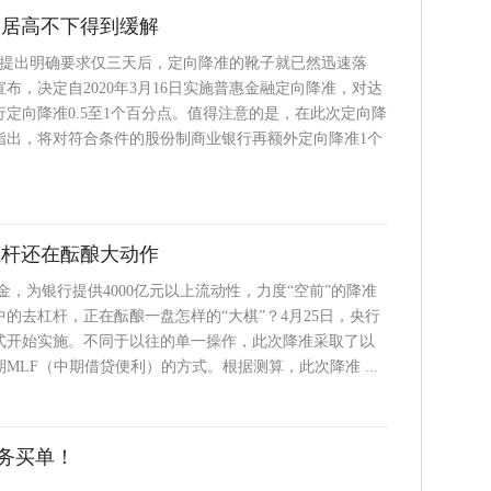
比居高不下得到缓解
常会提出明确要求仅三天后，定向降准的靴子就已然迅速落
布，决定自2020年3月16日实施普惠金融定向降准，对达
定向降准0.5至1个百分点。值得注意的是，在此次定向降
指出，将对符合条件的股份制商业银行再额外定向降准1个
杠杆还在酝酿大动作
资金，为银行提供4000亿元以上流动性，力度“空前”的降准
的去杠杆，正在酝酿一盘怎样的“大棋”？4月25日，央行
式开始实施。不同于以往的单一操作，此次降准采取了以
MLF（中期借贷便利）的方式。根据测算，此次降准 ...
务买单！