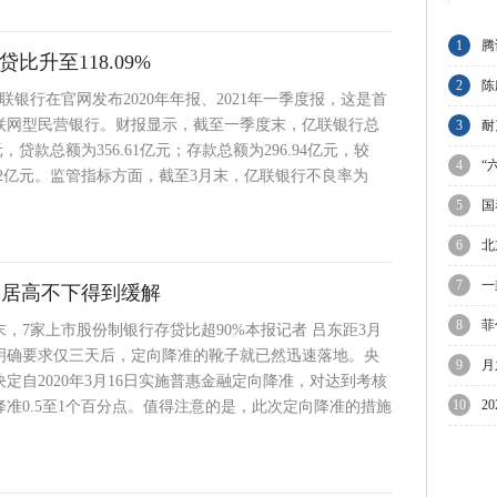
1
腾
比升至118.09%
节
2
陈
亿联银行在官网发布2020年年报、2021年一季度报，这是首
联网型民营银行。财报显示，截至一季度末，亿联银行总
与
3
耐
亿元，贷款总额为356.61亿元；存款总额为296.94亿元，较
业
4
“
14.2亿元。监管指标方面，截至3月末，亿联银行不良率为
5
国
6
北
限
7
一
比居高不下得到缓解
万
8
菲
，7家上市股份制银行存贷比超90%本报记者 吕东距3月
出明确要求仅三天后，定向降准的靴子就已然迅速落地。央
议
9
月
定自2020年3月16日实施普惠金融定向降准，对达到考核
迎
10
2
准0.5至1个百分点。值得注意的是，此次定向降准的措施
待