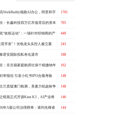
讯WorkBuddy领跑AI办公，阿里和字
1701
急了？
欣：长鑫科技四万亿市值背后的资本
705
周期
克“收权运动”：一场针对经销商的产
449
链价值重估
六雷齐发”！光电龙头实控人被立案
243
泰君安国际拟私有化退市
188
京：非京籍家庭购房社保个税缴纳年
162
下调为一年，公积金贷款额度最高340
封举报信 引发小红书IPO合规考验
148
元
仕兰质疑澳门检测，美素力铅超标争
148
升级
之暗面正式开源Kimi K3，AI产业将
146
又一个“DeepSeek时刻”冲击波？
026年A股公司治理榜单：谁列先锋谁
144
改善？|ESG榜单