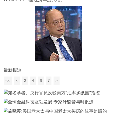
最新报道
<<
<
3
4
6
7
>