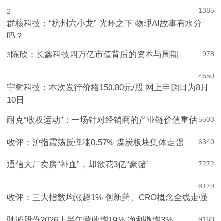
1385
2
群核科技：“杭州六小龙” 光环之下 物理AI故事有水分
吗？
陈欣：长鑫科技四万亿市值背后的资本与周期
978
3
4
650
宇树科技：本次发行价格150.80元/股 网上申购日为8月
10日
耐克“收权运动”：一场针对经销商的产业链价值重估
5
503
收评：沪指震荡反弹涨0.57% 煤炭板块集体走强
6
340
通信大厂卖房“补血”，却欲花3亿“豪赌”
7
272
8
179
收评：三大指数均涨超1% 创新药、CRO概念全线走强