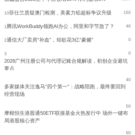
驰诚股份2026上半年营收增19% 净利微增3%
9
160
菲仕兰质疑澳门检测，美素力铅超标争议升级
155
10
腾讯WorkBuddy领跑AI办公，阿里和字节急了？
46
1
通信大厂卖房“补血”，却欲花3亿“豪赌”
0
2
0
3
2026广州注册公司与代理记账合规解读，初创企业避坑
要点
4
0
多家媒体关注逸马“四个第一”：战略陪跑，最终要回到
经营现场
5
0
摩根恒生港股通50ETF联接基金火热发行中 场外一键布
局港股核心资产
6
0