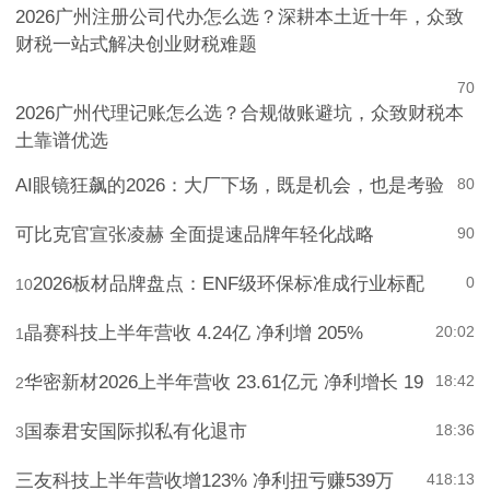
2026广州注册公司代办怎么选？深耕本土近十年，众致
财税一站式解决创业财税难题
7
0
2026广州代理记账怎么选？合规做账避坑，众致财税本
土靠谱优选
AI眼镜狂飙的2026：大厂下场，既是机会，也是考验
8
0
可比克官宣张凌赫 全面提速品牌年轻化战略
9
0
2026板材品牌盘点：ENF级环保标准成行业标配
0
10
晶赛科技上半年营收 4.24亿 净利增 205%
20:02
1
华密新材2026上半年营收 23.61亿元 净利增长 19
18:42
2
国泰君安国际拟私有化退市
18:36
3
三友科技上半年营收增123% 净利扭亏赚539万
4
18:13