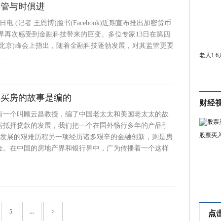
监管与时俱进
日电 (记者 王恩博)脸书(Facebook)近期宣布推出加密货币
让世界再次感受到金融科技带来的巨变。多位专家13日在第四
(北京)峰会上指出，随着金融科技蓬勃发展，对其监管更要
老人1.
..
太买房的故事是编的
财经
有一个叫顾云昌教授，编了中国老太太和美国老太太的故
房抵押贷款的发展，我们把一个在国外畅行多年的产品引
股票买
Ts发展的艰难历程另一项经历诸多艰辛的金融创新，则是房
金。在中国的房地产界和银行界中，广为传播着一个这样
5
...
>
点