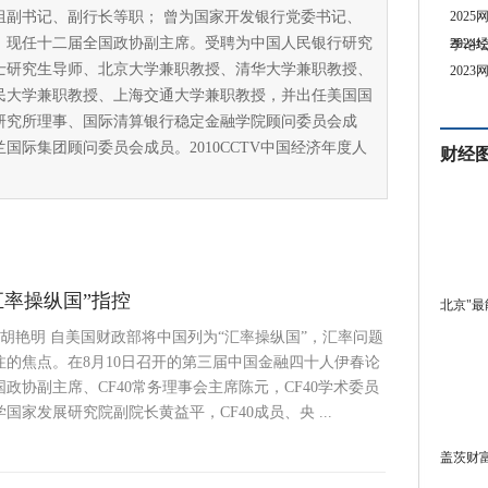
组副书记、副行长等职； 曾为国家开发银行党委书记、
202
。现任十二届全国政协副主席。受聘为中国人民银行研究
202
季论
士研究生导师、北京大学兼职教授、清华大学兼职教授、
202
民大学兼职教授、上海交通大学兼职教授，并出任美国国
研究所理事、国际清算银行稳定金融学院顾问委员会成
国际集团顾问委员会成员。2010CCTV中国经济年度人
财经
汇率操纵国”指控
北京"最
 胡艳明 自美国财政部将中国列为“汇率操纵国”，汇率问题
注的焦点。在8月10日召开的第三届中国金融四十人伊春论
政协副主席、CF40常务理事会主席陈元，CF40学术委员
国家发展研究院副院长黄益平，CF40成员、央 ...
盖茨财富