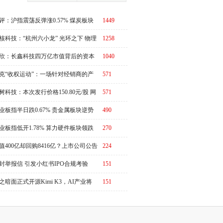
评：沪指震荡反弹涨0.57% 煤炭板块
1449
体走强
核科技：“杭州六小龙” 光环之下 物理
1258
I故事有水分吗？
欣：长鑫科技四万亿市值背后的资本
1040
周期
克“收权运动”：一场针对经销商的产
571
链价值重估
树科技：本次发行价格150.80元/股 网
571
申购日为8月10日
业板指半日跌0.67% 贵金属板块逆势
490
强
业板指低开1.78% 算力硬件板块领跌
270
值400亿却回购8416亿？上市公司公告
224
演"万倍乌龙"
封举报信 引发小红书IPO合规考验
151
之暗面正式开源Kimi K3，AI产业将
151
又一个“DeepSeek时刻”冲击波？