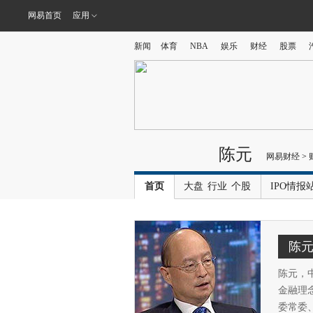
网易首页
应用
新闻
体育
NBA
娱乐
财经
股票
陈元
网易财经
>
首页
大盘
行业
个股
IPO情报
陈
陈元，
金融理
委常委