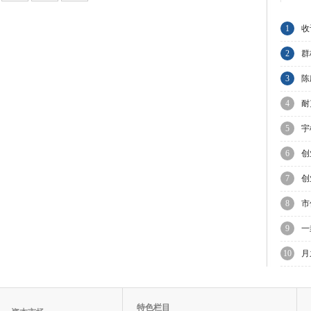
1
收
集
2
群
A
3
陈
与
4
耐
业
5
宇
上
6
创
走
7
创
8
市
上
9
一
10
月
迎
特色栏目