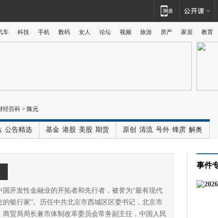
汽车
科技
手机
数码
女人
论坛
视频
旅游
房产
家居
教育
广告
财经百科
>
陈元
站
公告精选
基金
港股
美股
期货
原创
清流
号外
锋雳
解奥
事件
元
中国开发性金融业的开拓者和先行者，被誉为“最有现代
念的银行家”。历任中共北京市西城区区委书记，北京市
、商贸局局长兼市体制改革委员会常务副主任，中国人民