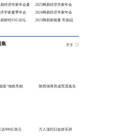
5网易经济学家年会夏
2025网易经济学家年会
4经济学家夏季年会
2024网易经济学家年会
坛
3网易财经ESG论坛
2023网易新能量·乳制品
行业峰会
图集
更多
能装"地铁亮相
陕西保障房成荒漠孤岛
达900亿美元
万人顶烈日血拼买房