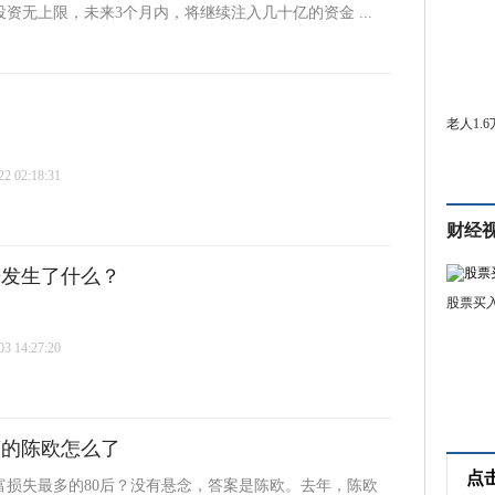
资无上限，未来3个月内，将继续注入几十亿的资金 ...
老人1.
 02:18:31
财经
来发生了什么？
股票买
 14:27:20
言的陈欧怎么了
点
富损失最多的80后？没有悬念，答案是陈欧。去年，陈欧