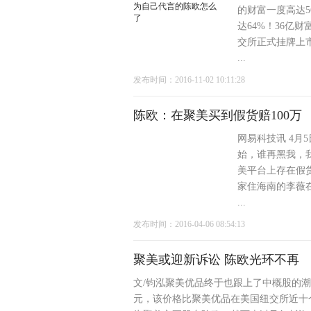
的财富一度高达5
达64%！36亿
交所正式挂牌上
...
发布时间：2016-11-02 10:11:28
陈欧：在聚美买到假货赔100万
网易科技讯 4月
始，谁再黑我，
美平台上存在假
家住海南的李薇在
...
发布时间：2016-04-06 08:54:13
聚美或迎新诉讼 陈欧光环不再
文/钧泓聚美优品终于也跟上了中概股的潮
元，该价格比聚美优品在美国纽交所近十