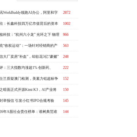
讯WorkBuddy领跑AI办公，阿里和字
2872
急了？
欣：长鑫科技四万亿市值背后的资本
1002
周期
核科技：“杭州六小龙” 光环之下 物理
966
I故事有水分吗？
克“收权运动”：一场针对经销商的产
563
链价值重估
信大厂卖房“补血”，却欲花3亿“豪赌”
248
评：三大指数均涨超1% 创新药、
222
RO概念全线走强
仕兰质疑澳门检测，美素力铅超标争
152
升级
之暗面正式开源Kimi K3，AI产业将
150
又一个“DeepSeek时刻”冲击波？
封举报信 引发小红书IPO合规考验
145
026年A股社会责任榜单：谁树典范谁
144
争议？|ESG榜单