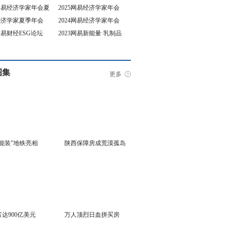
5网易经济学家年会夏
2025网易经济学家年会
4经济学家夏季年会
2024网易经济学家年会
坛
3网易财经ESG论坛
2023网易新能量·乳制品
行业峰会
图集
更多
能装"地铁亮相
陕西保障房成荒漠孤岛
达900亿美元
万人顶烈日血拼买房