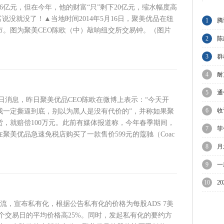
6亿元，但在今年，他的财富“只”剩下20亿元，缩水幅度高
财富说没就没了！▲当地时间2014年5月16日，聚美优品在纽
1
腾
市。图为聚美CEO陈欧（中）敲响纽交所交易钟。（图片
节
2
陈
与
3
群
A
4
耐
业
5
通
5日消息，昨日聚美优品CEO陈欧在微博上表示：“今天开
6
收
我一定撕逼到底，别以为黑人是没有代价的”，并称如果聚
货，就赔偿100万元。此前有媒体报道称，今年春季期间，
C
7
菲
聚美优品急速免税店购买了一款售价599元的蔻驰（Coac
议
8
月
迎
9
一
10
2
陷
流，宣布私有化，根据公告私有化的价格为每股ADS 7美
个交易日的平均价格高25%。同时，发起私有化的要约方