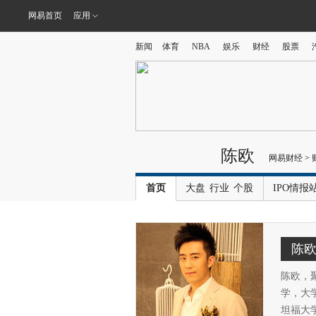
网易首页
应用
新闻
体育
NBA
娱乐
财经
股票
陈欧
网易财经
>
首页
大盘
行业
个股
IPO情报
陈
陈欧，
学，大学
坦福大