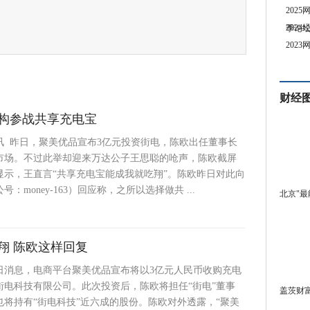
202
202
季论
202
财经
构参战共享充电宝
讯 昨日，聚美优品宣布3亿元投资街电，陈欧出任董事长
市场。不过此举却迎来万达公子王思聪的呛声，陈欧截屏
显示，王直言“共享充电宝能成我就吃翔”。陈欧昨日对此向
：money-163）回应称，之所以选择做共 ...
北京"最
翔 陈欧这样回复
5日消息，电商平台聚美优品宣布将以3亿元人民币收购充电
街电科技有限公司。此次投资后，陈欧将担任“街电”董事
盖茨财富
也将持有“街电科技”近六成的股份。陈欧对外透露，“聚美