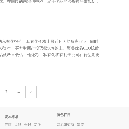
本。在陈欧的内部信中称，聚美优品的股价被严重低估，
的私有化报价，私有化价格比最近10天均价高27%，同时
资本，买方财团占投票权90%以上。聚美优品CEO陈欧
品被严重低估，他还称，私有化将有利于公司在转型期更
7
...
>
特色栏目
资本市场
行情
港股
全球
新股
网易研究局
清流