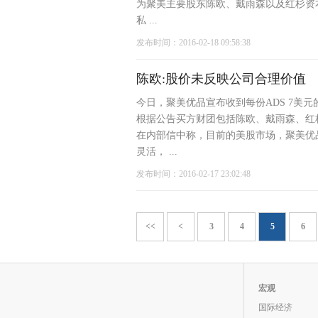
为聚美主要股东陈欧、戴雨森以及红杉资
私 ...
发布时间：2016-02-18 09:58:38
陈欧:股价未反映公司合理价值
今日，聚美优品宣布收到每份ADS 7美元
根据公告买方财团包括陈欧、戴雨森、红杉
在内部信中称，目前的美股市场，聚美优
灵活， ...
发布时间：2016-02-17 23:02:48
<<
<
3
4
5
6
宏观
国际经济