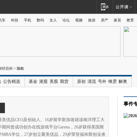
汽车
科技
手机
数码
女人
论坛
视频
旅游
房产
家居
教育
广告
财经百科
>
陈欧
站
公告精选
基金
港股
美股
期货
原创
清流
号外
锋雳
解奥
事件
欧
聚美优品CEO及创始人。16岁留学新加坡就读南洋理工大
期间曾成功创办在线游戏平台Garena，26岁获得美国斯
学MBA学位，27岁创立聚美优品，29岁荣登福布斯创业者